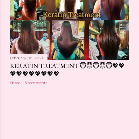
s
February 08, 2021
KERATIN TREATMENT 😇😇😇😇😇💖💖
💖💖💖💖💖💖💖💖
Share
5 comments